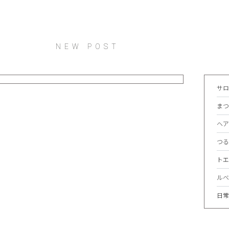
NEW POST
サ
ま
OME
NEWS
ヘ
PECIAL MENU
MENU
つ
HOP & STAFF
COUPON
ト
ECRUIT
BLOG
ル
日