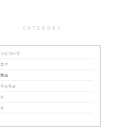
CATEGORY
ロンについて
つエク
ア商品
るりんちょ
エル
ベル
常