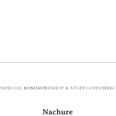
S
SPECIAL MENU
MENU
SHOP & STAFF
COUPON
REC